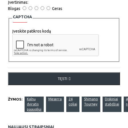
Įvertinimas:
Blogas
Geras
CAPTCHA
Įveskite patikros kodą
TĘSTI
ŽYMOS:
Kalnų
Meserra
24
Shimano
Diskiniai
A
dviratis
coliai
Tourney
stabdžiai
r
paaugliui
NAUJAUSI STRAIPSNIAI