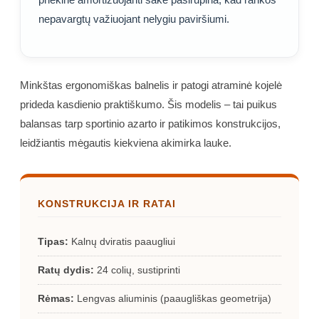
nepavargtų važiuojant nelygiu paviršiumi.
Minkštas ergonomiškas balnelis ir patogi atraminė kojelė
prideda kasdienio praktiškumo. Šis modelis – tai puikus
balansas tarp sportinio azarto ir patikimos konstrukcijos,
leidžiantis mėgautis kiekviena akimirka lauke.
KONSTRUKCIJA IR RATAI
Tipas:
Kalnų dviratis paaugliui
Ratų dydis:
24 colių, sustiprinti
Rėmas:
Lengvas aliuminis (paaugliškas geometrija)