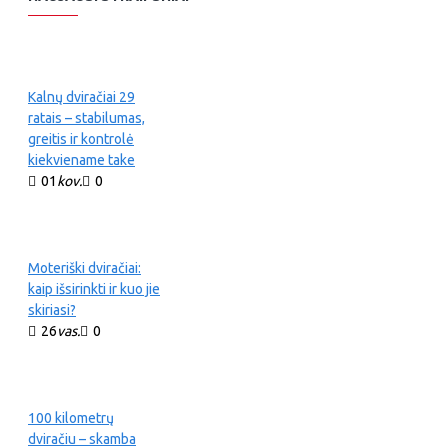
Kalnų dviračiai 29
ratais – stabilumas,
greitis ir kontrolė
kiekviename take
01
kov.
0
Moteriški dviračiai:
kaip išsirinkti ir kuo jie
skiriasi?
26
vas.
0
100 kilometrų
dviračiu – skamba