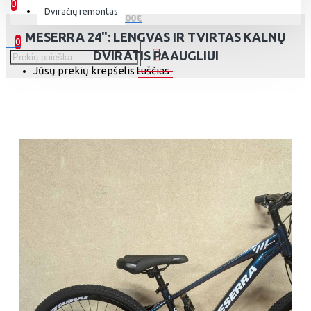
0
Dviračių remontas
0 prekė(s) - 0.00€
MESERRA 24": LENGVAS IR TVIRTAS KALNŲ
0
DVIRATIS PAAUGLIUI
Jūsų prekių krepšelis tuščias