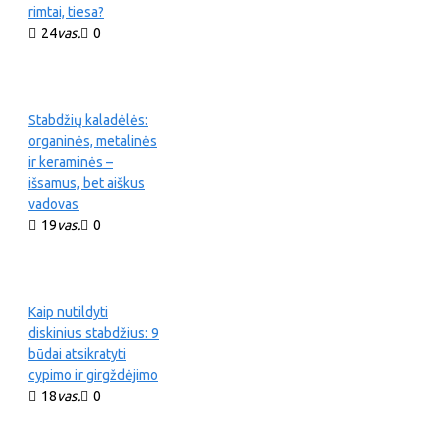
rimtai, tiesa?
24
vas.
0
Stabdžių kaladėlės:
organinės, metalinės
ir keraminės –
išsamus, bet aiškus
vadovas
19
vas.
0
Kaip nutildyti
diskinius stabdžius: 9
būdai atsikratyti
cypimo ir girgždėjimo
18
vas.
0