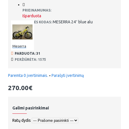
PRIEINAMUMAS:
Išparduota
MESERRA 24″ blue alu
PREKĖS KODAS:
Meserra
PARDUOTA: 31
PERŽIŪRĖTA: 1575
Paremta 0 įvertinimais.
-
Parašyti įvertinimą
270.00€
Galimi pasirinkimai
Ratų dydis