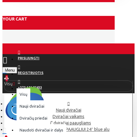
YOUR CART
PRISIJUNGTI
Menu
REGISTRUOTIS
0
Visų
+370 646 02433
Visų
Nauji dviračiai
Nauji dviračiai
Dviračiai vaikams
Dviračių priedai
24" dviračiai paaugliams
MESERRA DVIRATIS PAAUGLIUI 24″ blue alu
Naudoti dviračiai ir dalys