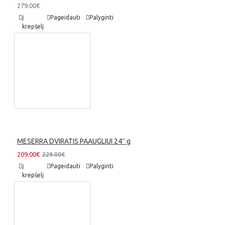
279.00€
Į
Pageidauti
Palyginti
krepšelį
MESERRA DVIRATIS PAAUGLIUI 24″ g
209.00€
229.00€
Į
Pageidauti
Palyginti
krepšelį