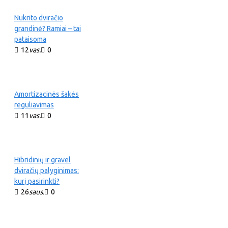
Nukrito dviračio
grandinė? Ramiai – tai
pataisoma
12
vas.
0
Amortizacinės šakės
reguliavimas
11
vas.
0
Hibridinių ir gravel
dviračių palyginimas:
kurį pasirinkti?
26
saus.
0