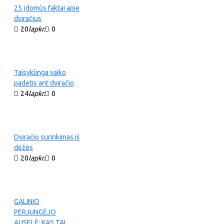
25 įdomūs faktai apie
dviračius
20
lapkr.
0
Taisyklinga vaiko
padėtis ant dviračio
24
lapkr.
0
Dviračio surinkimas iš
dėžės
20
lapkr.
0
GALINIO
PERJUNGĖJO
AUSELĖ: KAS TAI