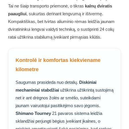
Tai ne šiaip transporto priemonė, o tikras
kalnų dviratis
paaugliui
, sukurtas derinant lengvumą ir ištvermę.
Kompaktiškas, bet tvirtas aliuminio rėmas leidžia jaunam
dviratininkui lengvai valdyti techniką, o sustiprinti 24 colių
ratai užtikrina stabilumą įveikiant pirmąsias kliūtis.
Kontrolė ir komfortas kiekviename
kilometre
Saugumas prasideda nuo detalių.
Diskiniai
mechaniniai stabdžiai
užtikrina užtikrintą sustojimą
net ir ant drėgnos žolės ar smėlio, suteikdami
jaunam vairuotojui pasitikėjimo savo jėgomis.
Shimano Tourney
21 pavaros sistema leidžia
sklandžiai perjungti bėgius įveikiant įkalnes, o
priekinė amortizuojanti šakė pasirūpina, kad rankos