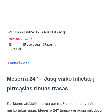
MESERRA DVIRATIS PAAUGLIUI 24″ gl
209.00€
229.00€
Į
Pageidauti
Palyginti
krepšelį
APRAŠYMAS
Meserra 24" – Jūsų vaiko bilietas į
pirmąsias rimtas trasas
Kai kiemo aikštelės tampa per mažos, o noras tyrinėti
miško takus auga,
Meserra 24"
tampa geriausiu palydovu.