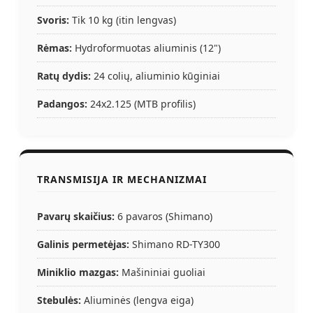
Svoris:
Tik 10 kg (itin lengvas)
Rėmas:
Hydroformuotas aliuminis (12")
Ratų dydis:
24 colių, aliuminio kūginiai
Padangos:
24x2.125 (MTB profilis)
TRANSMISIJA IR MECHANIZMAI
Pavarų skaičius:
6 pavaros (Shimano)
Galinis permetėjas:
Shimano RD-TY300
Miniklio mazgas:
Mašininiai guoliai
Stebulės:
Aliuminės (lengva eiga)