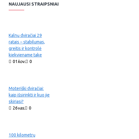
NAUJAUSI STRAIPSNIAI
Kalnų dviračiai 29
ratais – stabilumas,
greitis ir kontrolė
kiekviename take
01
kov.
0
Moteriški dviračiai:
kaip išsirinkti ir kuo jie
skiriasi?
26
vas.
0
100 kilometrų