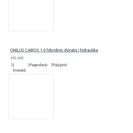
ONILUS CAIROS 1.0 hibridinis dviratis j hidraulika
395.00€
Į
Pageidauti
Palyginti
krepšelį