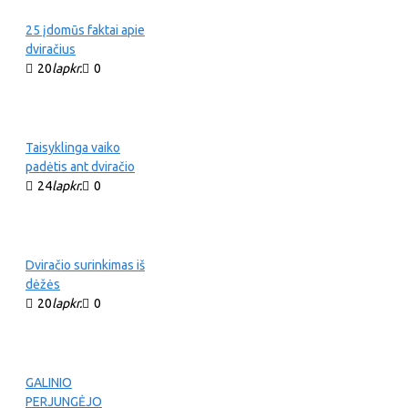
25 įdomūs faktai apie
dviračius
20
lapkr.
0
Taisyklinga vaiko
padėtis ant dviračio
24
lapkr.
0
Dviračio surinkimas iš
dėžės
20
lapkr.
0
GALINIO
PERJUNGĖJO