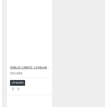
ONILUS CAIROS 1.0 hibridinis dviratis j hidraulika
395.00€
Į krepšelį