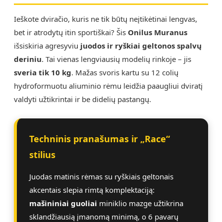
Ieškote dviračio, kuris ne tik būtų neįtikėtinai lengvas,
bet ir atrodytų itin sportiškai? Šis
Onilus Muranus
išsiskiria agresyviu
juodos ir ryškiai geltonos spalvų
deriniu
. Tai vienas lengviausių modelių rinkoje – jis
sveria tik 10 kg
. Mažas svoris kartu su 12 colių
hydroformuotu aliuminio rėmu leidžia paaugliui dviratį
valdyti užtikrintai ir be didelių pastangų.
Techninis pranašumas ir „Race“
stilius
Juodas matinis rėmas su ryškiais geltonais
akcentais slepia rimtą komplektaciją:
mašininiai guoliai
miniklio mazge užtikrina
sklandžiausią įmanomą minimą, o 6 pavarų