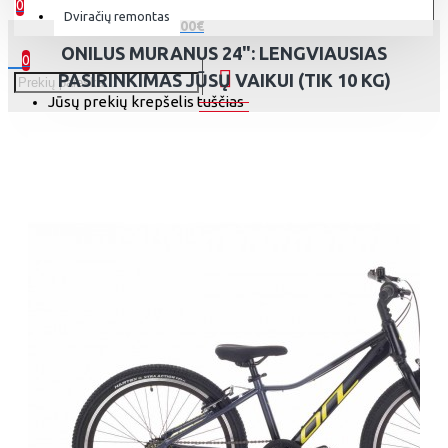
0
Dviračių remontas
0 prekė(s) - 0.00€
ONILUS MURANUS 24": LENGVIAUSIAS
0
PASIRINKIMAS JŪSŲ VAIKUI (TIK 10 KG)
Jūsų prekių krepšelis tuščias