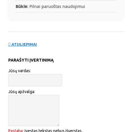
Būklė:
Pilnai paruoštas naudojimui
ATSILIEPIMAI
PARAŠYTI ĮVERTINIMĄ
Jūsų vardas:
Jūsų apžvalga:
Pastaba:
Įvestas tekstas nebus išverstas.