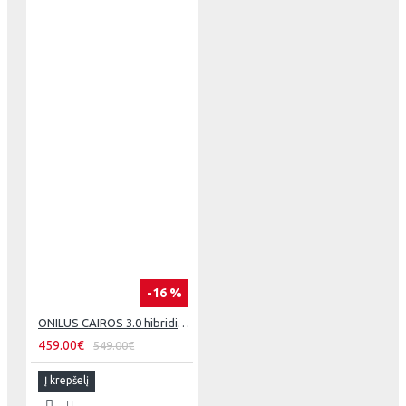
-16 %
ONILUS CAIROS 3.0 hibridinis dviratis m
459.00€
549.00€
Į krepšelį