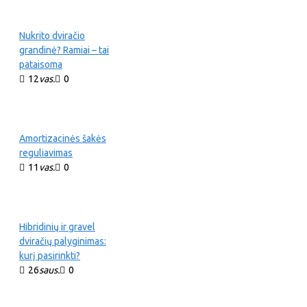
Nukrito dviračio
grandinė? Ramiai – tai
pataisoma
12
vas.
0
Amortizacinės šakės
reguliavimas
11
vas.
0
Hibridinių ir gravel
dviračių palyginimas:
kurį pasirinkti?
26
saus.
0