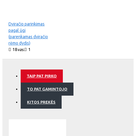
Dviračio parinkimas
pagal ūgį
(parenkamas dviračio
rėmo dydis)
18
vas.
1
TAIP PAT PIRKO
TO PAT GAMINTOJO
KITOS PREKĖS