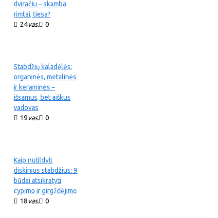
dviračiu – skamba
rimtai, tiesa?
24
vas.
0
Stabdžių kaladėlės:
organinės, metalinės
ir keraminės –
išsamus, bet aiškus
vadovas
19
vas.
0
Kaip nutildyti
diskinius stabdžius: 9
būdai atsikratyti
cypimo ir girgždėjimo
18
vas.
0