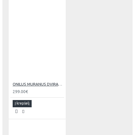
ONILUS MURANUS DVIRATIS PAAUGLIUI 24" B 10 kg
299.00€
Į krepšelį