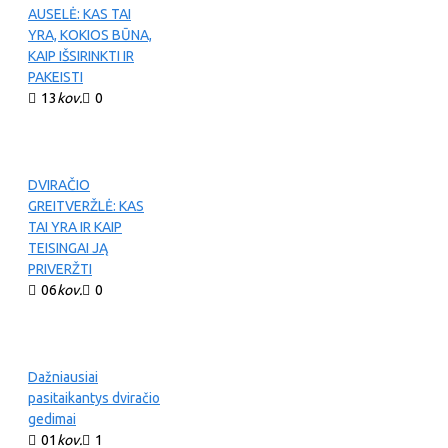
AUSELĖ: KAS TAI
YRA, KOKIOS BŪNA,
KAIP IŠSIRINKTI IR
PAKEISTI
13
kov.
0
DVIRAČIO
GREITVERŽLĖ: KAS
TAI YRA IR KAIP
TEISINGAI JĄ
PRIVERŽTI
06
kov.
0
Dažniausiai
pasitaikantys dviračio
gedimai
01
kov.
1