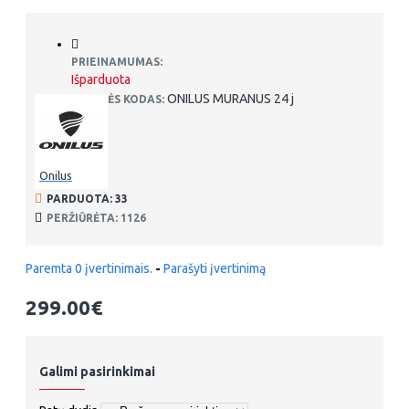
PRIEINAMUMAS:
Išparduota
ONILUS MURANUS 24 j
PREKĖS KODAS:
Onilus
PARDUOTA: 33
PERŽIŪRĖTA: 1126
Paremta 0 įvertinimais.
-
Parašyti įvertinimą
299.00€
Galimi pasirinkimai