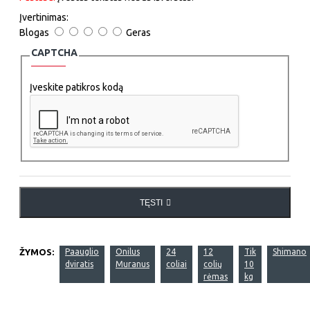
Įvertinimas:
Blogas
Geras
CAPTCHA
Įveskite patikros kodą
TĘSTI
ŽYMOS:
Paauglio
Onilus
24
12
Tik
Shimano
dviratis
Muranus
coliai
colių
10
rėmas
kg