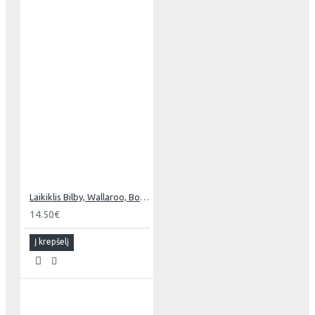
Laikiklis Bilby, Wallaroo, Bodie kėdutėms
14.50€
Į krepšelį