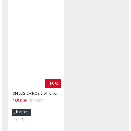
-15 %
ONILUS CAIROS 3.0 hibridinis dviratis j
459.00€
540.00€
Į krepšelį