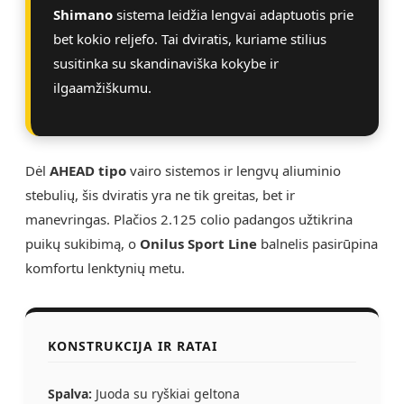
Shimano
sistema leidžia lengvai adaptuotis prie
bet kokio reljefo. Tai dviratis, kuriame stilius
susitinka su skandinaviška kokybe ir
ilgaamžiškumu.
Dėl
AHEAD tipo
vairo sistemos ir lengvų aliuminio
stebulių, šis dviratis yra ne tik greitas, bet ir
manevringas. Plačios 2.125 colio padangos užtikrina
puikų sukibimą, o
Onilus Sport Line
balnelis pasirūpina
komfortu lenktynių metu.
KONSTRUKCIJA IR RATAI
Spalva:
Juoda su ryškiai geltona