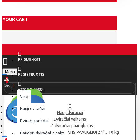
YOUR CART
PRISIJUNGTI
Menu
REGISTRUOTIS
0
Visų
+370 646 02433
Visų
Nauji dviračiai
Nauji dviračiai
Dviračiai vaikams
Dviračių priedai
24" dviračiai paaugliams
ONILUS MURANUS DVIRATIS PAAUGLIUI 24" J 10 kg
Naudoti dviračiai ir dalys