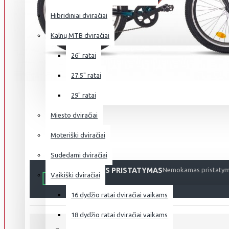
Hibridiniai dviračiai
Kalnų MTB dviračiai
26" ratai
27.5" ratai
29" ratai
Miesto dviračiai
Moteriški dviračiai
Sudedami dviračiai
NEMOKAMAS PRISTATYMAS
Nemokamas pristatyma
Vaikiški dviračiai
16 dydžio ratai dviračiai vaikams
18 dydžio ratai dviračiai vaikams