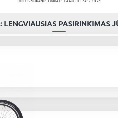
ONILUS MURANUS DVIRATIS PAAUGLIUI 24" Z 10 kg
 LENGVIAUSIAS PASIRINKIMAS JŪS