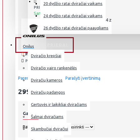
20 dydžio ratai dviračiai vaikams
PRIEINAMUMAS:
Sandėlyje
24 dydžio ratai dviračiai vaikams
ONILUS MURANUS 24 z
PREKĖS KODAS:
26 dydžio ratai dviračiai paaugliams
DVIRAČIŲ PRIEDAI
Onilus
PARDUOTA: 30
Dviračio krepšiai
PERŽIŪRĖTA: 1149
Dviračio vairo rankenėlės
Paremta 0 įvertinimais.
-
Parašyti įvertinimą
Dviračių kameros
299.00€
Dviračių padangos
Gertuvės ir laikikliai dviračiams
Galimi pasirinkimai
Šalmai dviračiams
Ratų dydis
Skambučiai dviračiui