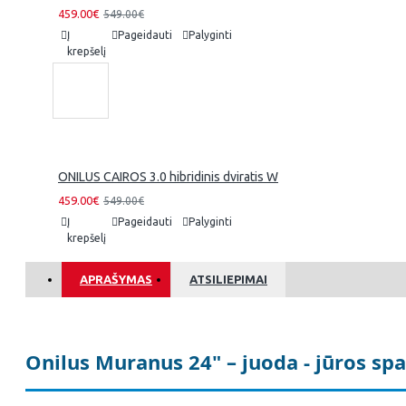
459.00€
549.00€
Į
Pageidauti
Palyginti
krepšelį
ONILUS CAIROS 3.0 hibridinis dviratis W
459.00€
549.00€
Į
Pageidauti
Palyginti
krepšelį
APRAŠYMAS
ATSILIEPIMAI
Onilus Muranus 24" – juoda - jūros spa