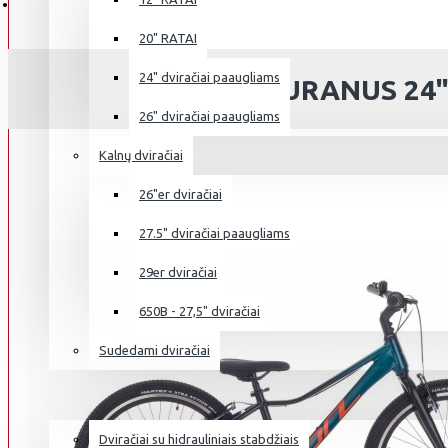
20" RATAI
24" dviračiai paaugliams
ONILUS MURANUS 24":
26" dviračiai paaugliams
Kalnų dviračiai
26"er dviračiai
27.5" dviračiai paaugliams
29er dviračiai
650B - 27,5" dviračiai
Sudedami dviračiai
NAUDOTI DVIRAČIAI
Dviračiai su hidrauliniais stabdžiais