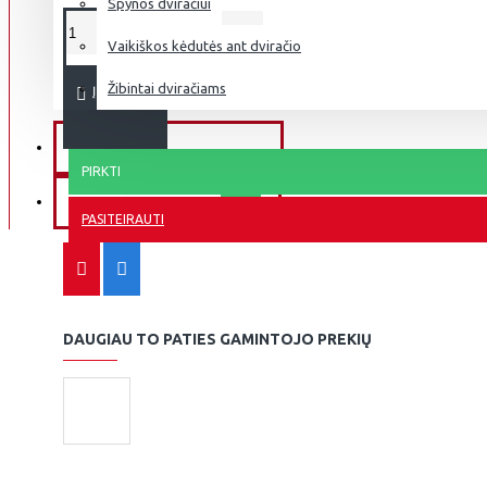
Spynos dviračiui
Vaikiškos kėdutės ant dviračio
Žibintai dviračiams
Į KREPŠELĮ
DVIRAČIŲ REMONTAS
PIRKTI
APIE DVIRAČIUS
INFO
PASITEIRAUTI
DAUGIAU TO PATIES GAMINTOJO PREKIŲ