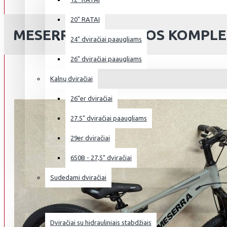
20" RATAI
MESERRA 20": PILNOS KOMPLE
24" dviračiai paaugliams
26" dviračiai paaugliams
Kalnų dviračiai
26"er dviračiai
27.5" dviračiai paaugliams
29er dviračiai
650B - 27,5" dviračiai
Sudedami dviračiai
NAUDOTI DVIRAČIAI
Dviračiai su hidrauliniais stabdžiais