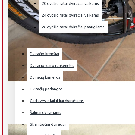
20 dydžio ratai dviračiai vaikams
24 dydžio ratai dviračiai vaikams
26 dydžio ratai dviračiai paaugliams
DVIRAČIŲ PRIEDAI
Dviračio krepšiai
Dviračio vairo rankenėlės
Dviračių kameros
Dviračių padangos
Gertuvės ir laikikliai dviračiams
Šalmai dviračiams
Skambučiai dviračiui