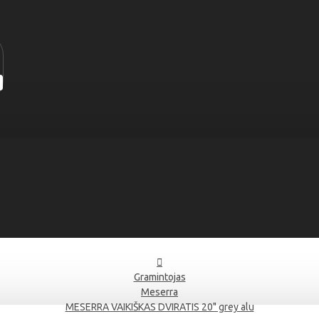
Gramintojas
Meserra
MESERRA VAIKIŠKAS DVIRATIS 20" grey alu