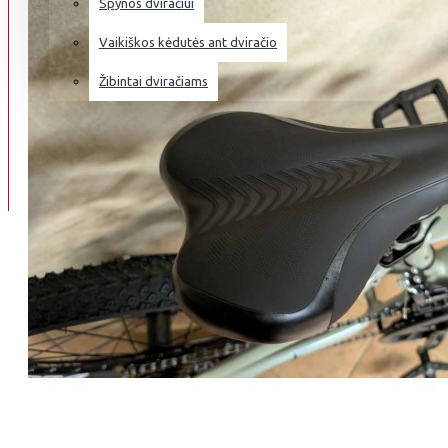
Spynos dviračiui
Vaikiškos kėdutės ant dviračio
Žibintai dviračiams
DVIRAČIŲ REMONTAS
APIE DVIRAČIUS
INFO