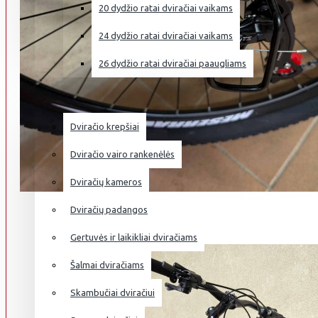
20 dydžio ratai dviračiai vaikams
24 dydžio ratai dviračiai vaikams
26 dydžio ratai dviračiai paaugliams
DVIRAČIŲ PRIEDAI
Dviračio krepšiai
Dviračio vairo rankenėlės
Dviračių kameros
Dviračių padangos
Gertuvės ir laikikliai dviračiams
Šalmai dviračiams
Skambučiai dviračiui