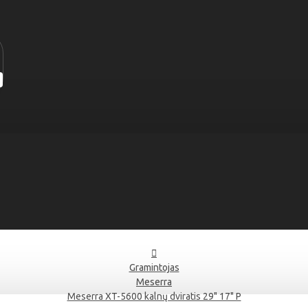
Gramintojas
Meserra
Meserra XT-5600 kalnų dviratis 29" 17" P