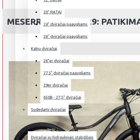
20" RATAI
MESERRA XT-5600 29: PATIKI
24" dviračiai paaugliams
26" dviračiai paaugliams
Kalnų dviračiai
26"er dviračiai
27.5" dviračiai paaugliams
29er dviračiai
650B - 27,5" dviračiai
Sudedami dviračiai
NAUDOTI DVIRAČIAI
Dviračiai su hidrauliniais stabdžiais