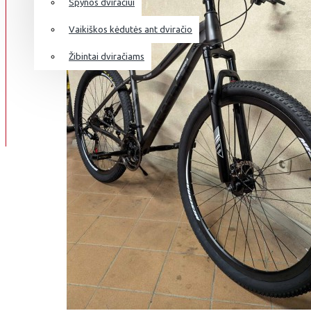
Spynos dviračiui
Vaikiškos kėdutės ant dviračio
Žibintai dviračiams
DVIRAČIŲ REMONTAS
APIE DVIRAČIUS
INFO