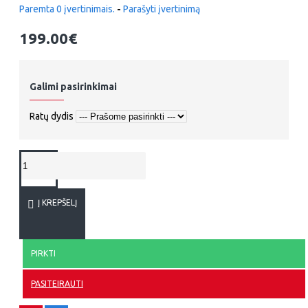
Paremta 0 įvertinimais.
-
Parašyti įvertinimą
199.00€
Galimi pasirinkimai
Ratų dydis
Į KREPŠELĮ
PIRKTI
PASITEIRAUTI