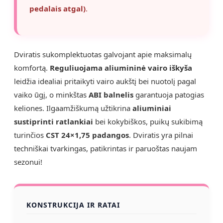
pedalais atgal)
.
Dviratis sukomplektuotas galvojant apie maksimalų
komfortą.
Reguliuojama aliumininė vairo iškyša
leidžia idealiai pritaikyti vairo aukštį bei nuotolį pagal
vaiko ūgį, o minkštas
ABI balnelis
garantuoja patogias
keliones. Ilgaamžiškumą užtikrina
aliuminiai
sustiprinti ratlankiai
bei kokybiškos, puikų sukibimą
turinčios
CST 24×1,75 padangos
. Dviratis yra pilnai
techniškai tvarkingas, patikrintas ir paruoštas naujam
sezonui!
KONSTRUKCIJA IR RATAI