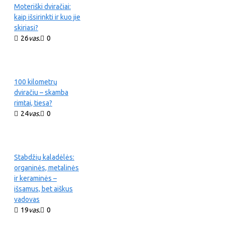
Moteriški dviračiai:
kaip išsirinkti ir kuo jie
skiriasi?
26
vas.
0
100 kilometrų
dviračiu – skamba
rimtai, tiesa?
24
vas.
0
Stabdžių kaladėlės:
organinės, metalinės
ir keraminės –
išsamus, bet aiškus
vadovas
19
vas.
0