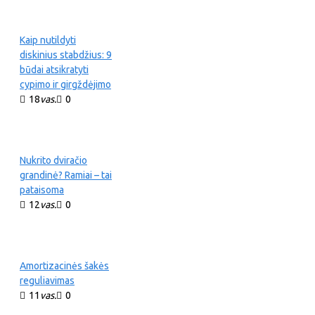
Kaip nutildyti
diskinius stabdžius: 9
būdai atsikratyti
cypimo ir girgždėjimo
18
vas.
0
Nukrito dviračio
grandinė? Ramiai – tai
pataisoma
12
vas.
0
Amortizacinės šakės
reguliavimas
11
vas.
0