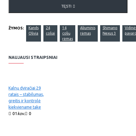
TĘSTI
ŽYMOS:
Kands
24
14
Aliuminis
Shimano
Vidinė
Olivia
coliai
colių
rėmas
Nexus 3
pavar
rėmas
NAUJAUSI STRAIPSNIAI
Kalnų dviračiai 29
ratais – stabilumas,
greitis ir kontrolė
kiekviename take
01
kov.
0