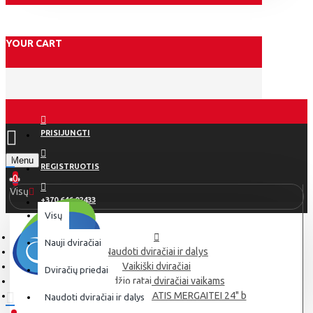
YOUR CART
PRISIJUNGTI
Menu
REGISTRUOTIS
0
Visų
+370 646 02433
Visų
Nauji dviračiai
Naudoti dviračiai ir dalys
Vaikiški dviračiai
Dviračių priedai
24 dydžio ratai dviračiai vaikams
KANDS OLIVIA DVIRATIS MERGAITEI 24" b
Naudoti dviračiai ir dalys