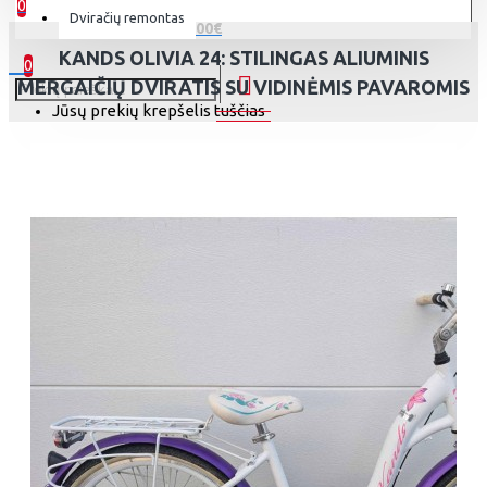
0
Dviračių remontas
0 prekė(s) - 0.00€
KANDS OLIVIA 24: STILINGAS ALIUMINIS
0
MERGAIČIŲ DVIRATIS SU VIDINĖMIS PAVAROMIS
Jūsų prekių krepšelis tuščias