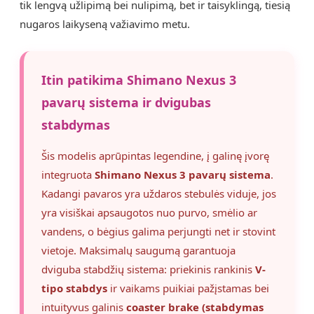
tik lengvą užlipimą bei nulipimą, bet ir taisyklingą, tiesią
nugaros laikyseną važiavimo metu.
Itin patikima Shimano Nexus 3
pavarų sistema ir dvigubas
stabdymas
Šis modelis aprūpintas legendine, į galinę įvorę
integruota
Shimano Nexus 3 pavarų sistema
.
Kadangi pavaros yra uždaros stebulės viduje, jos
yra visiškai apsaugotos nuo purvo, smėlio ar
vandens, o bėgius galima perjungti net ir stovint
vietoje. Maksimalų saugumą garantuoja
dviguba stabdžių sistema: priekinis rankinis
V-
tipo stabdys
ir vaikams puikiai pažįstamas bei
intuityvus galinis
coaster brake (stabdymas