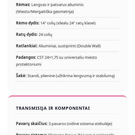
Rėmas:
Lengvas ir patvarus aliuminis
(Miesto/Mergaitiška geometrija)
Rėmo dydis:
14" colių (idealu 24" ratų klasei)
Ratų dydis:
24 colių
Ratlankiai:
Aliuminiai, sustiprinti (Double Wall)
Padangos:
CST 24×1,75 su universaliu miesto
protektoriumi
Šakė:
Standi, plieninė (užtikrina lengvumą ir stabilumą)
TRANSMISIJA IR KOMPONENTAI
Pavarų skaičius:
3 pavaros (vidinė sistema stebulėje)
Pavarų sistema:
Shimano Nexus 3V įvorė ir rankenėlė