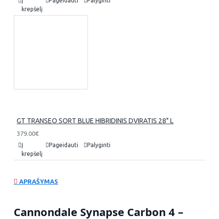
Į
Pageidauti
Palyginti
krepšelį
GT TRANSEO SORT BLUE HIBRIDINIS DVIRATIS 28" L
379.00€
Į
Pageidauti
Palyginti
krepšelį
APRAŠYMAS
Cannondale Synapse Carbon 4 –