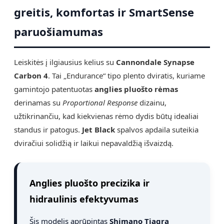
greitis, komfortas ir SmartSense
paruošiamumas
Leiskitės į ilgiausius kelius su
Cannondale Synapse
Carbon 4
. Tai „Endurance“ tipo plento dviratis, kuriame
gamintojo patentuotas
anglies pluošto rėmas
derinamas su
Proportional Response
dizainu,
užtikrinančiu, kad kiekvienas rėmo dydis būtų idealiai
standus ir patogus.
Jet Black
spalvos apdaila suteikia
dviračiui solidžią ir laikui nepavaldžią išvaizdą.
Anglies pluošto precizika ir
hidraulinis efektyvumas
Šis modelis aprūpintas
Shimano Tiagra