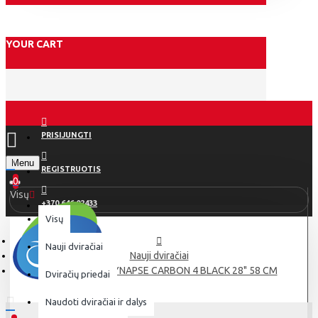
YOUR CART
PRISIJUNGTI
Menu
REGISTRUOTIS
0
Visų
+370 646 02433
Visų
Nauji dviračiai
Nauji dviračiai
CANNONDALE SYNAPSE CARBON 4 BLACK 28" 58 CM
Dviračių priedai
Naudoti dviračiai ir dalys