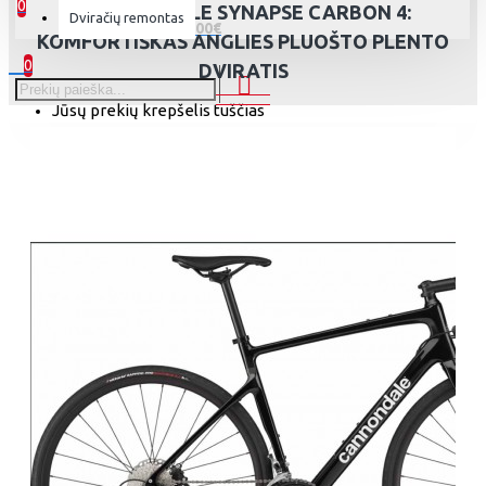
0
CANNONDALE SYNAPSE CARBON 4:
Dviračių remontas
0 prekė(s) - 0.00€
KOMFORTIŠKAS ANGLIES PLUOŠTO PLENTO
0
DVIRATIS
Jūsų prekių krepšelis tuščias