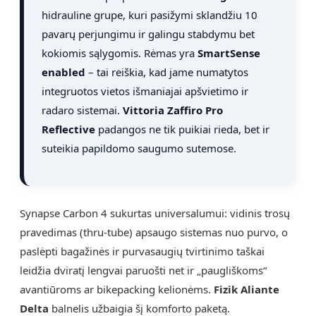
hidrauline grupe, kuri pasižymi sklandžiu 10
pavarų perjungimu ir galingu stabdymu bet
kokiomis sąlygomis. Rėmas yra
SmartSense
enabled
– tai reiškia, kad jame numatytos
integruotos vietos išmaniajai apšvietimo ir
radaro sistemai.
Vittoria Zaffiro Pro
Reflective
padangos ne tik puikiai rieda, bet ir
suteikia papildomo saugumo sutemose.
Synapse Carbon 4 sukurtas universalumui: vidinis trosų
pravedimas (thru-tube) apsaugo sistemas nuo purvo, o
paslėpti bagažinės ir purvasaugių tvirtinimo taškai
leidžia dviratį lengvai paruošti net ir „paugliškoms“
avantiūroms ar bikepacking kelionėms.
Fizik Aliante
Delta
balnelis užbaigia šį komforto paketą.