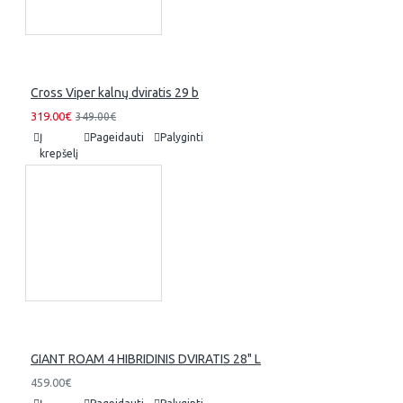
Cross Viper kalnų dviratis 29 b
319.00€
349.00€
Į
Pageidauti
Palyginti
krepšelį
GIANT ROAM 4 HIBRIDINIS DVIRATIS 28" L
459.00€