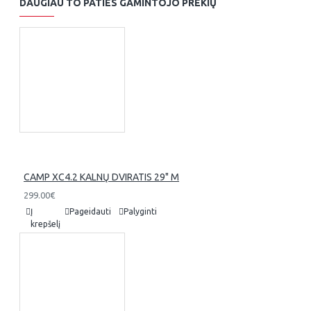
DAUGIAU TO PATIES GAMINTOJO PREKIŲ
CAMP XC4.2 KALNŲ DVIRATIS 29" M
299.00€
Į
Pageidauti
Palyginti
krepšelį