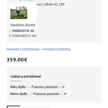
White XC 290
PREKĖS KODAS:
Naudotas dviratis
PARDUOTA: 30
PERŽIŪRĖTA: 941
Paremta 0 įvertinimais.
-
Parašyti įvertinimą
359.00€
Galimi pasirinkimai
Ratų dydis
Rėmo dydis