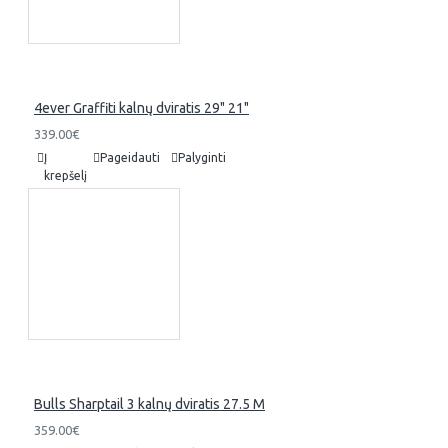
4ever Graffiti kalnų dviratis 29" 21"
339.00€
Į
Pageidauti
Palyginti
krepšelį
Bulls Sharptail 3 kalnų dviratis 27.5 M
359.00€