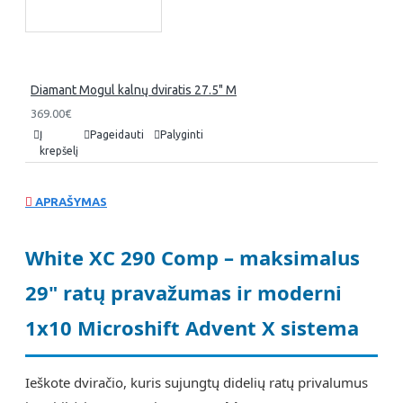
Diamant Mogul kalnų dviratis 27.5" M
369.00€
Į
Pageidauti
Palyginti
krepšelį
APRAŠYMAS
White XC 290 Comp – maksimalus
29" ratų pravažumas ir moderni
1x10 Microshift Advent X sistema
Ieškote dviračio, kuris sujungtų didelių ratų privalumus