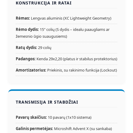
KONSTRUKCIJA IR RATAI
Rėmas:
Lengvas aliuminis (XC Lightweight Geometry)
Rėmo dydis:
15" colių (S dydis – idealu paaugliams ar
žemesnio ūgio suaugusiems)
Ratų dydis:
29 colių
Padangos:
Kenda 29x2,20 (platus ir stabilus protektorius)
Amortizatorius:
Priekinis, su rakinimo funkcija (Lockout)
TRANSMISIJA IR STABDŽIAI
Pavarų skaičius:
10 pavarų (1x10 sistema)
Galinis permetėjas:
Microshift Advent X (su sankaba)