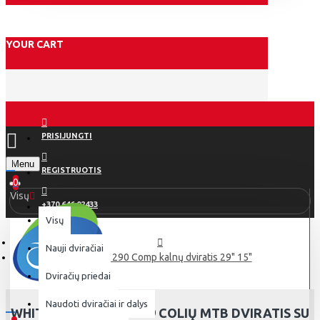
YOUR CART
PRISIJUNGTI
Menu
REGISTRUOTIS
0
Visų
+370 646 02433
Visų
Nauji dviračiai
White XC 290 Comp kalnų dviratis 29" 15"
Dviračių priedai
Naudoti dviračiai ir dalys
WHITE XC 290 COMP: 29 COLIŲ MTB DVIRATIS SU