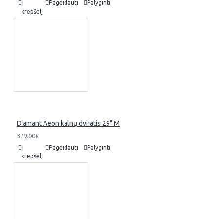
Į
Pageidauti
Palyginti
krepšelį
Diamant Aeon kalnų dviratis 29" M
379.00€
Į
Pageidauti
Palyginti
krepšelį