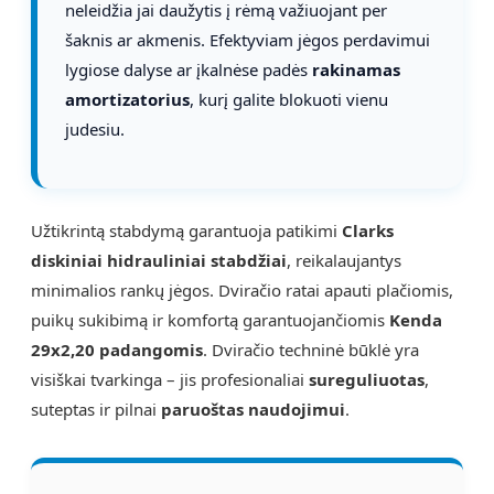
neleidžia jai daužytis į rėmą važiuojant per
šaknis ar akmenis. Efektyviam jėgos perdavimui
lygiose dalyse ar įkalnėse padės
rakinamas
amortizatorius
, kurį galite blokuoti vienu
judesiu.
Užtikrintą stabdymą garantuoja patikimi
Clarks
diskiniai hidrauliniai stabdžiai
, reikalaujantys
minimalios rankų jėgos. Dviračio ratai apauti plačiomis,
puikų sukibimą ir komfortą garantuojančiomis
Kenda
29x2,20 padangomis
. Dviračio techninė būklė yra
visiškai tvarkinga – jis profesionaliai
sureguliuotas
,
suteptas ir pilnai
paruoštas naudojimui
.