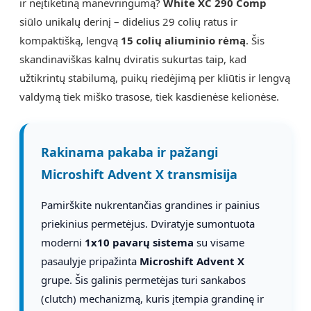
ir neįtikėtiną manevringumą?
White XC 290 Comp
siūlo unikalų derinį – didelius 29 colių ratus ir
kompaktišką, lengvą
15 colių aliuminio rėmą
. Šis
skandinaviškas kalnų dviratis sukurtas taip, kad
užtikrintų stabilumą, puikų riedėjimą per kliūtis ir lengvą
valdymą tiek miško trasose, tiek kasdienėse kelionėse.
Rakinama pakaba ir pažangi
Microshift Advent X transmisija
Pamirškite nukrentančias grandines ir painius
priekinius permetėjus. Dviratyje sumontuota
moderni
1x10 pavarų sistema
su visame
pasaulyje pripažinta
Microshift Advent X
grupe. Šis galinis permetėjas turi sankabos
(clutch) mechanizmą, kuris įtempia grandinę ir