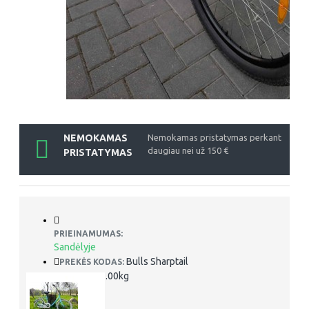
NEMOKAMAS
Nemokamas pristatymas perkant
daugiau nei už 150 €
PRISTATYMAS
PRIEINAMUMAS:
Sandėlyje
Bulls Sharptail
PREKĖS KODAS:
12.00kg
SVORIS: