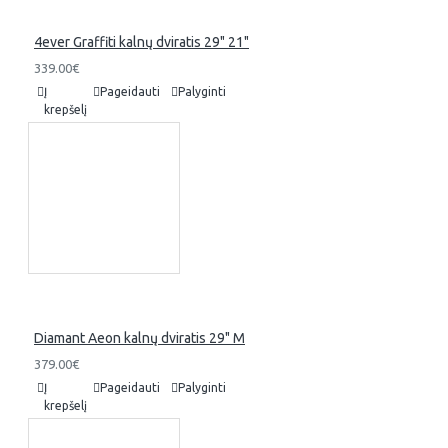
4ever Graffiti kalnų dviratis 29" 21"
339.00€
Į
Pageidauti
Palyginti
krepšelį
Diamant Aeon kalnų dviratis 29" M
379.00€
Į
Pageidauti
Palyginti
krepšelį