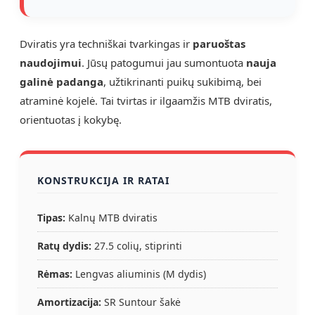
Dviratis yra techniškai tvarkingas ir
paruoštas
naudojimui
. Jūsų patogumui jau sumontuota
nauja
galinė padanga
, užtikrinanti puikų sukibimą, bei
atraminė kojelė. Tai tvirtas ir ilgaamžis MTB dviratis,
orientuotas į kokybę.
KONSTRUKCIJA IR RATAI
Tipas:
Kalnų MTB dviratis
Ratų dydis:
27.5 colių, stiprinti
Rėmas:
Lengvas aliuminis (M dydis)
Amortizacija:
SR Suntour šakė