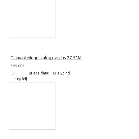
Diamant Mogul kalnų dviratis 27.5" M
369.00€
Į
Pageidauti
Palyginti
krepšelį