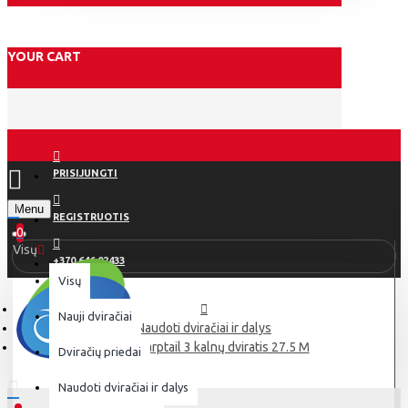
YOUR CART
PRISIJUNGTI
Menu
REGISTRUOTIS
0
Visų
+370 646 02433
Visų
Nauji dviračiai
Naudoti dviračiai ir dalys
Bulls Sharptail 3 kalnų dviratis 27.5 M
Dviračių priedai
Naudoti dviračiai ir dalys