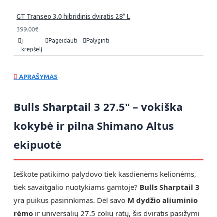
GT Transeo 3.0 hibridinis dviratis 28" L
399.00€
Į
Pageidauti
Palyginti
krepšelį
APRAŠYMAS
Bulls Sharptail 3 27.5" – vokiška
kokybė ir pilna Shimano Altus
ekipuotė
Ieškote patikimo palydovo tiek kasdienėms kelionėms,
tiek savaitgalio nuotykiams gamtoje?
Bulls Sharptail 3
yra puikus pasirinkimas. Dėl savo
M dydžio aliuminio
rėmo
ir universalių 27.5 colių ratų, šis dviratis pasižymi