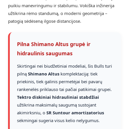
puikiu manevringumu ir stabilumu. Vokiška inžinerija
užtikrina rėmo standumą, o moderni geometrija –
patogią sėdėseną ilgose distancijose.
Pilna Shimano Altus grupė ir
hidraulinis saugumas
Skirtingai nei biudžetiniai modeliai, šis Bulls turi
pilną
Shimano Altus
komplektaciją: tiek
priekinis, tiek galinis permetėjai bei pavarų
rankenėlės priklauso tai pačiai patikimai grupei.
Tektro diskiniai hidrauliniai stabdžiai
užtikrina maksimalų saugumą sustojant
akimirksniu, o
SR Suntour amortizatorius
sėkmingai sugeria visus kelio nelygumus.