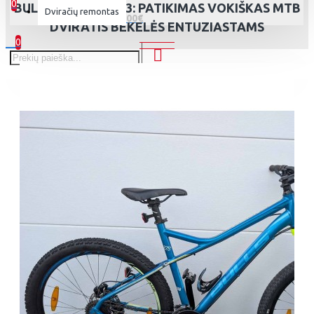
0
BULLS SHARPTAIL 3: PATIKIMAS VOKIŠKAS MTB
Dviračių remontas
0 prekė(s) - 0.00€
DVIRATIS BEKELĖS ENTUZIASTAMS
0
Jūsų prekių krepšelis tuščias