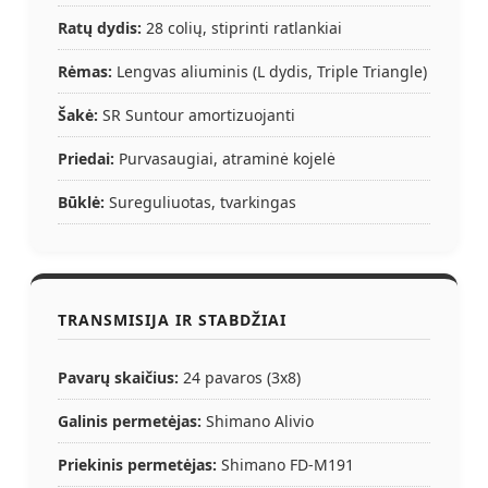
Ratų dydis:
28 colių, stiprinti ratlankiai
Rėmas:
Lengvas aliuminis (L dydis, Triple Triangle)
Šakė:
SR Suntour amortizuojanti
Priedai:
Purvasaugiai, atraminė kojelė
Būklė:
Sureguliuotas, tvarkingas
TRANSMISIJA IR STABDŽIAI
Pavarų skaičius:
24 pavaros (3x8)
Galinis permetėjas:
Shimano Alivio
Priekinis permetėjas:
Shimano FD-M191