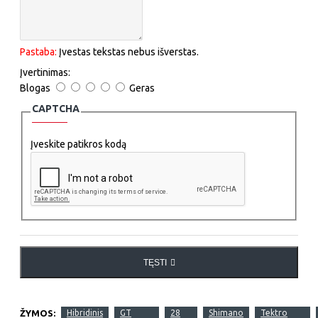
Pastaba:
Įvestas tekstas nebus išverstas.
Įvertinimas:
Blogas
Geras
CAPTCHA
Įveskite patikros kodą
TĘSTI
ŽYMOS:
Hibridinis
GT
28
Shimano
Tektro