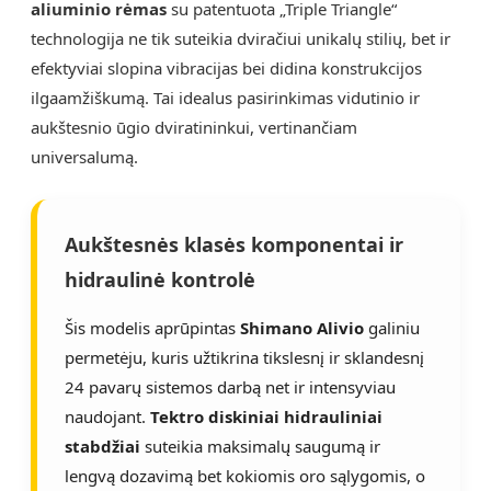
aliuminio rėmas
su patentuota „Triple Triangle“
technologija ne tik suteikia dviračiui unikalų stilių, bet ir
efektyviai slopina vibracijas bei didina konstrukcijos
ilgaamžiškumą. Tai idealus pasirinkimas vidutinio ir
aukštesnio ūgio dviratininkui, vertinančiam
universalumą.
Aukštesnės klasės komponentai ir
hidraulinė kontrolė
Šis modelis aprūpintas
Shimano Alivio
galiniu
permetėju, kuris užtikrina tikslesnį ir sklandesnį
24 pavarų sistemos darbą net ir intensyviau
naudojant.
Tektro diskiniai hidrauliniai
stabdžiai
suteikia maksimalų saugumą ir
lengvą dozavimą bet kokiomis oro sąlygomis, o