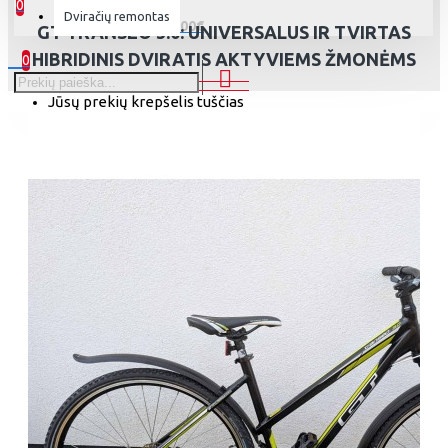
0
Dviračių remontas
0 prekė(s) - 0.00€
GT TRANSEO 3.0: UNIVERSALUS IR TVIRTAS
HIBRIDINIS DVIRATIS AKTYVIEMS ŽMONĖMS
0
Jūsų prekių krepšelis tuščias