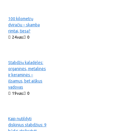
100 kilometrų
dviračiu – skamba
rimtai, tiesa?
24
vas.
0
Stabdžių kaladėlės:
organinės, metalinės
ir keraminės –
išsamus, bet aiškus
vadovas
19
vas.
0
Kaip nutildyti
diskinius stabdžius: 9
būdai atsikratyti