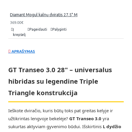
Diamant Mogul kalnų dviratis 27.5" M
369.00€
Į
Pageidauti
Palyginti
krepšelį
APRAŠYMAS
GT Transeo 3.0 28" – universalus
hibridas su legendine Triple
Triangle konstrukcija
Ieškote dviračio, kuris būtų toks pat greitas kelyje ir
užtikrintas lengvoje bekelėje?
GT Transeo 3.0
yra
sukurtas aktyviam gyvenimo būdui. Išskirtinis
L dydžio