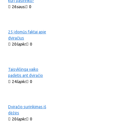
kurį pasirinkti?
26
saus.
0
25 įdomūs faktai apie
dviračius
20
lapkr.
0
Taisyklinga vaiko
padėtis ant dviračio
24
lapkr.
0
Dviračio surinkimas iš
dėžės
20
lapkr.
0