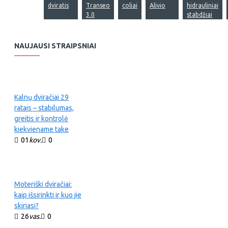
dviratis
Transeo
coliai
Alivio
hidrauliniai
3.0
stabdžiai
NAUJAUSI STRAIPSNIAI
Kalnų dviračiai 29
ratais – stabilumas,
greitis ir kontrolė
kiekviename take
01
kov.
0
Moteriški dviračiai:
kaip išsirinkti ir kuo jie
skiriasi?
26
vas.
0