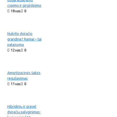
cypimo ir girgždėjimo
18
vas.
0
Nukrito dviračio
grandinė? Ramiai – tai
pataisoma
12
vas.
0
Amortizacinės šakės
reguliavimas
11
vas.
0
Hibridinių ir gravel
dviračių palyginimas: