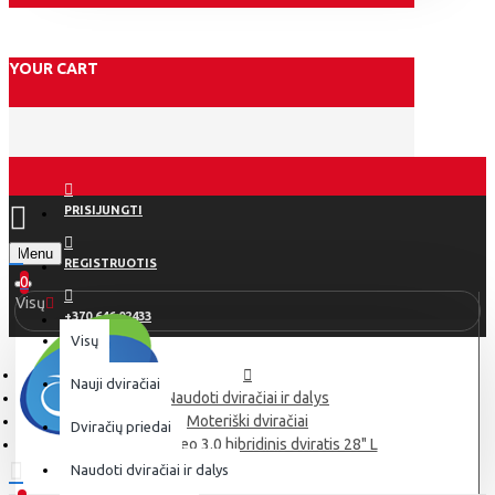
YOUR CART
PRISIJUNGTI
Menu
REGISTRUOTIS
0
Visų
+370 646 02433
Visų
Nauji dviračiai
Naudoti dviračiai ir dalys
Moteriški dviračiai
Dviračių priedai
GT Transeo 3.0 hibridinis dviratis 28" L
Naudoti dviračiai ir dalys