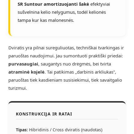
SR Suntour amortizuojanti šakė
efektyviai
sušvelnina kelio nelygumus, todėl kelionės
tampa kur kas malonesnės.
Dviratis yra pilnai sureguliuotas, techniškai tvarkingas ir
paruoštas naudojimui. Jau sumontuoti praktiški priedai:
purvasaugiai
, saugantys nuo drėgmės, bei tvirta
atraminė kojelė
. Tai patikimas „darbinis arkliukas“,
paruoštas tiek kasdieniam susisiekimui, tiek savaitgalio
turizmui.
KONSTRUKCIJA IR RATAI
Tipas:
Hibridinis / Cross dviratis (naudotas)