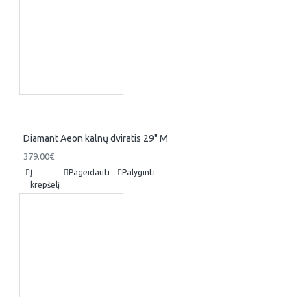
Diamant Aeon kalnų dviratis 29" M
379.00€
Į
Pageidauti
Palyginti
krepšelį