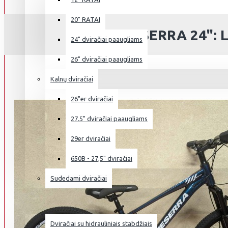
20" RATAI
MESERRA 24": 
24" dviračiai paaugliams
26" dviračiai paaugliams
Kalnų dviračiai
26"er dviračiai
27.5" dviračiai paaugliams
29er dviračiai
650B - 27,5" dviračiai
Sudedami dviračiai
NAUDOTI DVIRAČIAI
Dviračiai su hidrauliniais stabdžiais