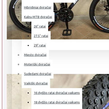
Hibridiniai dviračiai
Kalnų MTB dviračiai
26" ratai
27.5" ratai
29" ratai
Miesto dviračiai
Moteriški dviračiai
Sudedami dviračiai
Vaikiški dviračiai
16 dydžio ratai dviračiai vaikams
18 dydžio ratai dviračiai vaikams