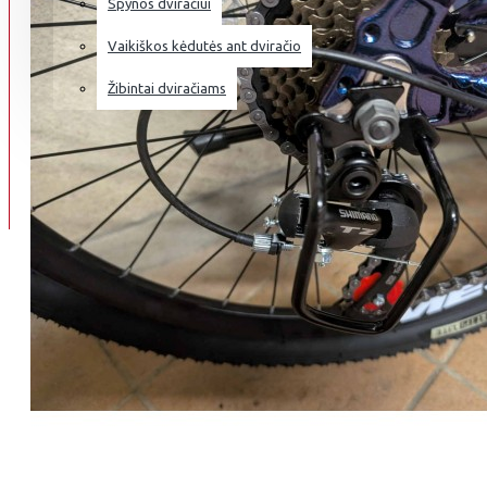
Spynos dviračiui
Vaikiškos kėdutės ant dviračio
Žibintai dviračiams
DVIRAČIŲ REMONTAS
APIE DVIRAČIUS
INFO