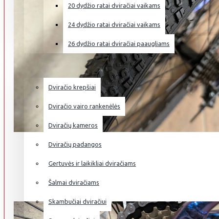
20 dydžio ratai dviračiai vaikams
24 dydžio ratai dviračiai vaikams
26 dydžio ratai dviračiai paaugliams
DVIRAČIŲ PRIEDAI
Dviračio krepšiai
Dviračio vairo rankenėlės
Dviračių kameros
Dviračių padangos
Gertuvės ir laikikliai dviračiams
Šalmai dviračiams
Skambučiai dviračiui