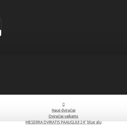
Nauji dviračiai
Dviračiai vaikams
MESERRA DVIRATIS PAAUGLIUI 24″ blue alu