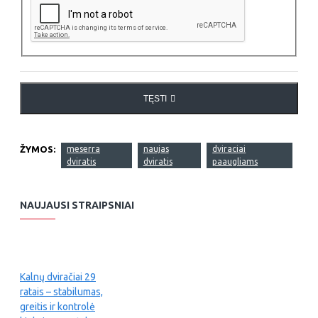
TĘSTI
ŽYMOS:
meserra
naujas
dviraciai
dviratis
dviratis
paaugliams
NAUJAUSI STRAIPSNIAI
Kalnų dviračiai 29
ratais – stabilumas,
greitis ir kontrolė