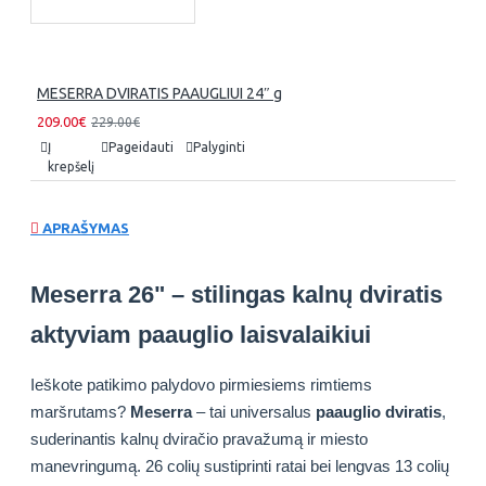
MESERRA DVIRATIS PAAUGLIUI 24″ g
209.00€
229.00€
Į
Pageidauti
Palyginti
krepšelį
APRAŠYMAS
Meserra 26" – stilingas kalnų dviratis
aktyviam paauglio laisvalaikiui
Ieškote patikimo palydovo pirmiesiems rimtiems
maršrutams?
Meserra
– tai universalus
paauglio dviratis
,
suderinantis kalnų dviračio pravažumą ir miesto
manevringumą. 26 colių sustiprinti ratai bei lengvas 13 colių