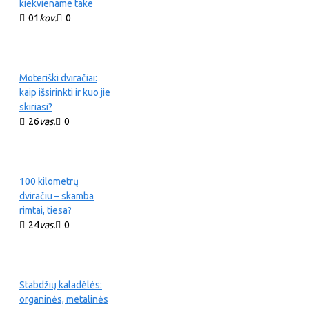
kiekviename take
01
kov.
0
Moteriški dviračiai:
kaip išsirinkti ir kuo jie
skiriasi?
26
vas.
0
100 kilometrų
dviračiu – skamba
rimtai, tiesa?
24
vas.
0
Stabdžių kaladėlės:
organinės, metalinės