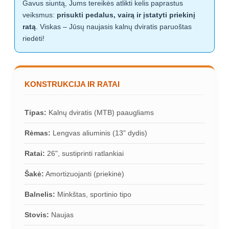
Gavus siuntą, Jums tereikės atlikti kelis paprastus
veiksmus:
prisukti pedalus, vairą ir įstatyti priekinį
ratą
. Viskas – Jūsų naujasis kalnų dviratis paruoštas
riedėti!
KONSTRUKCIJA IR RATAI
Tipas:
Kalnų dviratis (MTB) paaugliams
Rėmas:
Lengvas aliuminis (13" dydis)
Ratai:
26", sustiprinti ratlankiai
Šakė:
Amortizuojanti (priekinė)
Balnelis:
Minkštas, sportinio tipo
Stovis:
Naujas