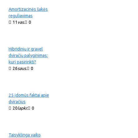
Amortizacinės šakės
reguliavimas
11
vas.
0
Hibridinių ir gravel
dviračių palyginimas:
kurį pasirinkti?
26
saus.
0
25 įdomūs faktai apie
dviračius
20
lapkr.
0
Taisyklinga vaiko