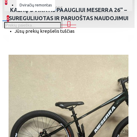
0
Dviračių remontas
0 prekė(s) - 0.00€
KALNŲ DVIRATIS PAAUGLIUI MESERRA 26" –
SUREGULIUOTAS IR PARUOŠTAS NAUDOJIMUI
0
Jūsų prekių krepšelis tuščias