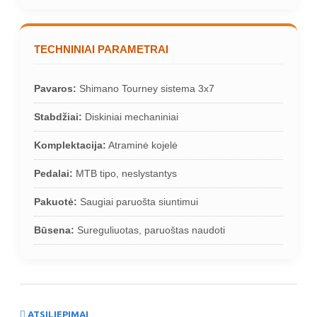
TECHNINIAI PARAMETRAI
Pavaros:
Shimano Tourney sistema 3x7
Stabdžiai:
Diskiniai mechaniniai
Komplektacija:
Atraminė kojelė
Pedalai:
MTB tipo, neslystantys
Pakuotė:
Saugiai paruošta siuntimui
Būsena:
Sureguliuotas, paruoštas naudoti
ATSILIEPIMAI