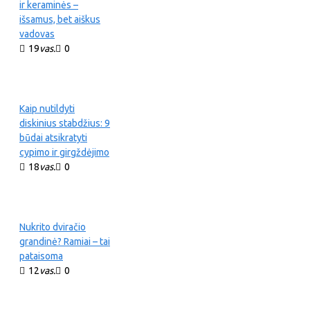
ir keraminės –
išsamus, bet aiškus
vadovas
19
vas.
0
Kaip nutildyti
diskinius stabdžius: 9
būdai atsikratyti
cypimo ir girgždėjimo
18
vas.
0
Nukrito dviračio
grandinė? Ramiai – tai
pataisoma
12
vas.
0