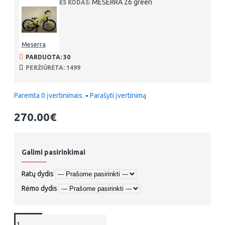
MESERRA 26 green
PREKĖS KODAS:
Meserra
PARDUOTA: 30
PERŽIŪRĖTA: 1499
Paremta 0 įvertinimais.
-
Parašyti įvertinimą
270.00€
Galimi pasirinkimai
Ratų dydis
Rėmo dydis