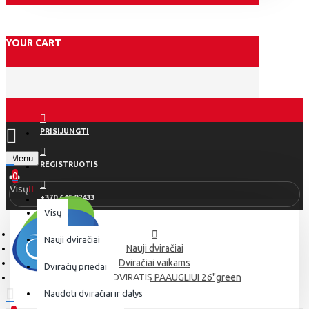
YOUR CART
PRISIJUNGTI
Menu
REGISTRUOTIS
0
Visų
+370 646 02433
Visų
Nauji dviračiai
Nauji dviračiai
Dviračiai vaikams
Dviračių priedai
MESERRA DVIRATIS PAAUGLIUI 26"green
Naudoti dviračiai ir dalys