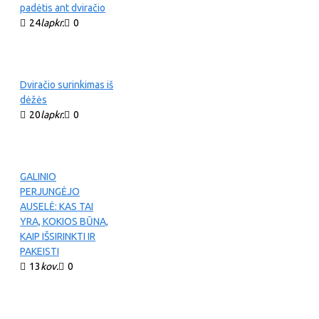
padėtis ant dviračio
24
lapkr.
0
Dviračio surinkimas iš
dėžės
20
lapkr.
0
GALINIO
PERJUNGĖJO
AUSELĖ: KAS TAI
YRA, KOKIOS BŪNA,
KAIP IŠSIRINKTI IR
PAKEISTI
13
kov.
0