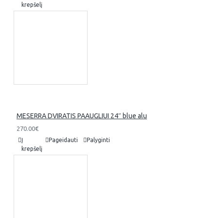
krepšelį
MESERRA DVIRATIS PAAUGLIUI 24″ blue alu
270.00€
Į
Pageidauti
Palyginti
krepšelį