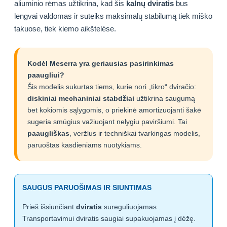
aliuminio rėmas užtikrina, kad šis
kalnų dviratis
bus
lengvai valdomas ir suteiks maksimalų stabilumą tiek miško
takuose, tiek kiemo aikštelėse.
Kodėl Meserra yra geriausias pasirinkimas
paaugliui?
Šis modelis sukurtas tiems, kurie nori „tikro“ dviračio:
diskiniai mechaniniai stabdžiai
užtikrina saugumą
bet kokiomis sąlygomis, o priekinė amortizuojanti šakė
sugeria smūgius važiuojant nelygiu paviršiumi. Tai
paaugliškas
, veržlus ir techniškai tvarkingas modelis,
paruoštas kasdieniams nuotykiams.
SAUGUS PARUOŠIMAS IR SIUNTIMAS
Prieš išsiunčiant
dviratis
sureguliuojamas .
Transportavimui dviratis saugiai supakuojamas į dėžę.