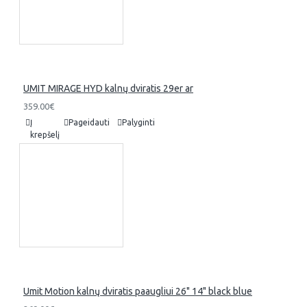
UMIT MIRAGE HYD kalnų dviratis 29er ar
359.00€
Į
Pageidauti
Palyginti
krepšelį
Umit Motion kalnų dviratis paaugliui 26" 14" black blue