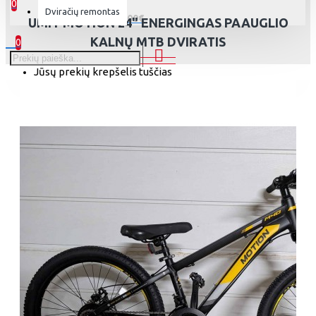
0
Dviračių remontas
0 prekė(s) - 0.00€
UMIT MOTION 24" ENERGINGAS PAAUGLIO
KALNŲ MTB DVIRATIS
0
Jūsų prekių krepšelis tuščias