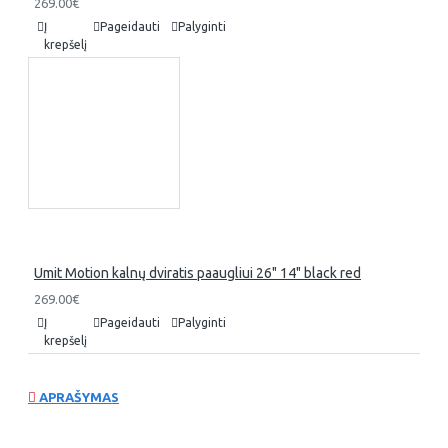
269.00€
Į
Pageidauti
Palyginti
krepšelį
Umit Motion kalnų dviratis paaugliui 26" 14" black red
269.00€
Į
Pageidauti
Palyginti
krepšelį
APRAŠYMAS