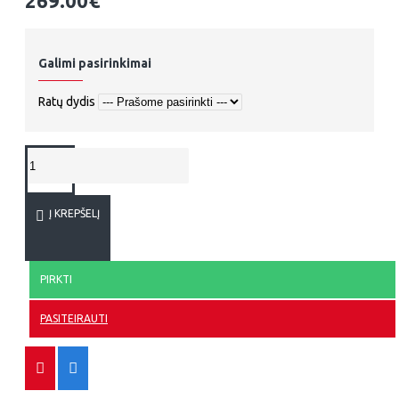
269.00€
Galimi pasirinkimai
Ratų dydis
Į KREPŠELĮ
PIRKTI
PASITEIRAUTI