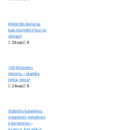
Moteriški dviračiai:
kaip išsirinkti ir kuo jie
skiriasi?
26
vas.
0
100 kilometrų
dviračiu – skamba
rimtai, tiesa?
24
vas.
0
Stabdžių kaladėlės:
organinės, metalinės
ir keraminės –
išsamus, bet aiškus