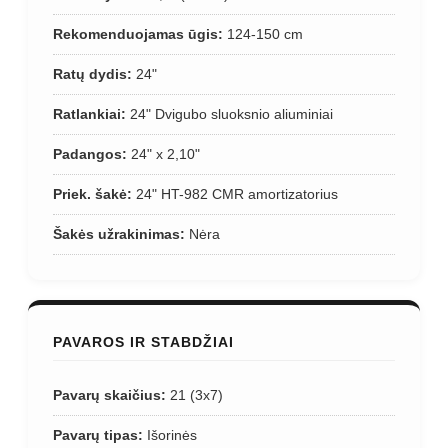
Rekomenduojamas ūgis:
124-150 cm
Ratų dydis:
24"
Ratlankiai:
24" Dvigubo sluoksnio aliuminiai
Padangos:
24" x 2,10"
Priek. šakė:
24" HT-982 CMR amortizatorius
Šakės užrakinimas:
Nėra
PAVAROS IR STABDŽIAI
Pavarų skaičius:
21 (3x7)
Pavarų tipas:
Išorinės