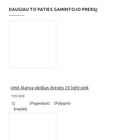
DAUGIAU TO PATIES GAMINTOJO PREKIŲ
Umit Alanya vikiškas dviratis 20 light pink
199.00€
Į
Pageidauti
Palyginti
krepšelį