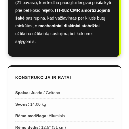
(21 pavara), kuri leidžia paaugliui lengvai prisitaikyti
prie bet kokio reljefo.
HT-982 CMR amortizuojanti
šakė
pasirūpina, kad važiavimas per kliūtis būtų
minkštas, o
mechaniniai diskiniai stabdžiai
užtikrina užtikrintą sustojimą bet kokiomis
sąlygomis.
KONSTRUKCIJA IR RATAI
Spalva:
Juoda / Geltona
Svoris:
14,00 kg
Rėmo medžiaga:
Aliuminis
Rėmo dydis:
12,5" (31 cm)