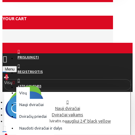
YOUR CART
PRISIJUNGTI
Menu
REGISTRUOTIS
0
Visų
+370 646 02433
Visų
Nauji dviračiai
Nauji dviračiai
Dviračiai vaikams
Dviračių priedai
Umit Motion dviratis paaugliui 24" black yellow
Naudoti dviračiai ir dalys