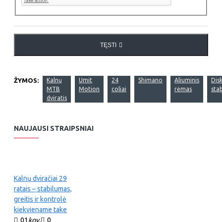
TĘSTI
ŽYMOS:
Kalnų
Umit
24
Shimano
Aliuminis
Disk
MTB
Motion
coliai
rėmas
sta
dviratis
NAUJAUSI STRAIPSNIAI
Kalnų dviračiai 29
ratais – stabilumas,
greitis ir kontrolė
kiekviename take
01
kov.
0