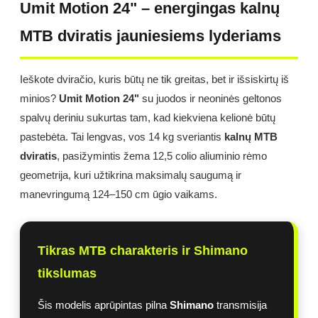
Umit Motion 24" – energingas kalnų
MTB dviratis jauniesiems lyderiams
Ieškote dviračio, kuris būtų ne tik greitas, bet ir išsiskirtų iš
minios?
Umit Motion 24"
su juodos ir neoninės geltonos
spalvų deriniu sukurtas tam, kad kiekviena kelionė būtų
pastebėta. Tai lengvas, vos 14 kg sveriantis
kalnų MTB
dviratis
, pasižymintis žema 12,5 colio aliuminio rėmo
geometrija, kuri užtikrina maksimalų saugumą ir
manevringumą 124–150 cm ūgio vaikams.
Tikras MTB charakteris ir Shimano
tikslumas
Šis modelis aprūpintas pilna
Shimano
transmisija