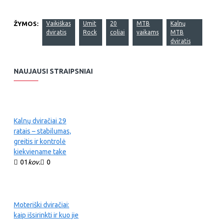
ŽYMOS:
Vaikiškas
Umit
20
MTB
Kalnų
dviratis
Rock
coliai
vaikams
MTB
dviratis
NAUJAUSI STRAIPSNIAI
Kalnų dviračiai 29
ratais – stabilumas,
greitis ir kontrolė
kiekviename take
01
kov.
0
Moteriški dviračiai:
kaip išsirinkti ir kuo jie