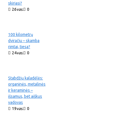
skiriasi?
26
vas.
0
100 kilometrų
dviračiu – skamba
rimtai, tiesa?
24
vas.
0
Stabdžių kaladėlės:
organinės, metalinės
ir keraminės –
išsamus, bet aiškus
vadovas
19
vas.
0