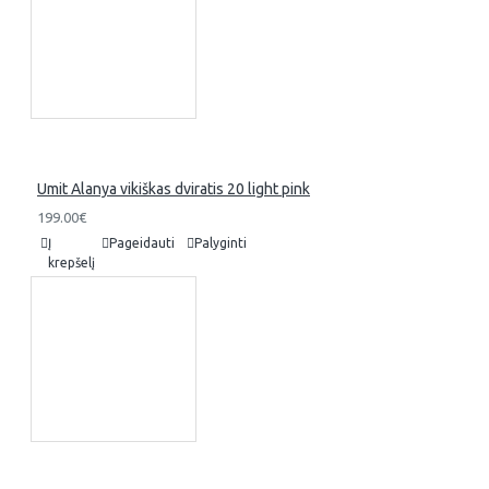
Umit Alanya vikiškas dviratis 20 light pink
199.00€
Į
Pageidauti
Palyginti
krepšelį