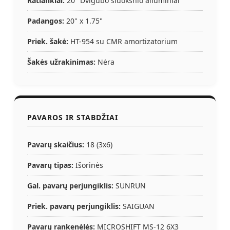
Ratlankiai:
20" Dvigubo sluoksnio aliuminiai
Padangos:
20" x 1.75"
Priek. šakė:
HT-954 su CMR amortizatorium
Šakės užrakinimas:
Nėra
PAVAROS IR STABDŽIAI
Pavarų skaičius:
18 (3x6)
Pavarų tipas:
Išorinės
Gal. pavarų perjungiklis:
SUNRUN
Priek. pavarų perjungiklis:
SAIGUAN
Pavarų rankenėlės:
MICROSHIFT MS-12 6X3