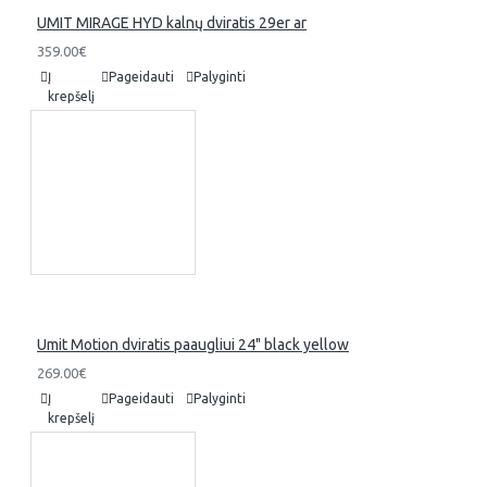
UMIT MIRAGE HYD kalnų dviratis 29er ar
359.00€
Į
Pageidauti
Palyginti
krepšelį
Umit Motion dviratis paaugliui 24" black yellow
269.00€
Į
Pageidauti
Palyginti
krepšelį