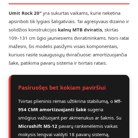
Umit Rock 20"
yra sukurtas vaikams, kurie neketina
apsiriboti tik lygiais šaligatviais. Tai agresyvaus dizaino ir
solidžios konstrukcijos
kalnų MTB dviratis
, skirtas
109–131 cm ūgio jauniesiems dviratininkams. Nors ratai
mažesni, šis modelis pasižymi visais komponentais,
kuriuos rasite suaugusiųjų dviračiuose: amortizuojančia
šake, patikima pavarų sistema ir tvirtais ratais.
Pasiruošęs bet kokiam paviršiui
Tvirtas plieninis rėmas užtikrina stabilumą, o
HT-
954 CMR amortizuojanti šakė
sugeria
smūgius važiuojant per akmenukus ar šaknis. Su
Microshift MS-12
pavarų rankenėlėmis vaikas
mokysis lengvai valdyti 18 pavarų sistemą,