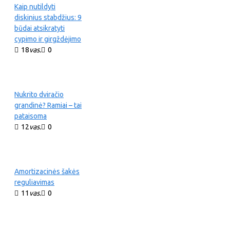
Kaip nutildyti
diskinius stabdžius: 9
būdai atsikratyti
cypimo ir girgždėjimo
18
vas.
0
Nukrito dviračio
grandinė? Ramiai – tai
pataisoma
12
vas.
0
Amortizacinės šakės
reguliavimas
11
vas.
0