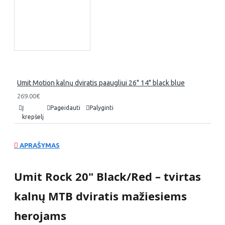
Umit Motion kalnų dviratis paaugliui 26" 14" black blue
269.00€
Į
Pageidauti
Palyginti
krepšelį
APRAŠYMAS
Umit Rock 20" Black/Red – tvirtas
kalnų MTB dviratis mažiesiems
herojams