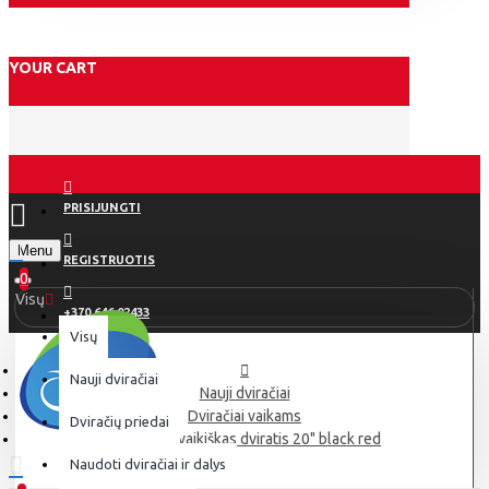
YOUR CART
PRISIJUNGTI
Menu
REGISTRUOTIS
0
Visų
+370 646 02433
Visų
Nauji dviračiai
Nauji dviračiai
Dviračiai vaikams
Dviračių priedai
Umit Rock vaikiškas dviratis 20" black red
Naudoti dviračiai ir dalys