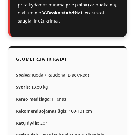
pritaikydamas minimą prie įkalnių ar nuokalnių,
o aliuminio
V-Brake stabdžiai
leis sustoti
saugiai ir užtikrintai.
GEOMETRIJA IR RATAI
Spalva:
Juoda / Raudona (Black/Red)
Svoris:
13,50 kg
Rėmo medžiaga:
Plienas
Rekomenduojamas ūgis:
109-131 cm
Ratų dydis:
20"