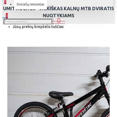
0
Dviračių remontas
0 prekė(s) - 0.00€
UMIT ROCK 20" VAIKIŠKAS KALNŲ MTB DVIRATIS
NUOTYKIAMS
0
Jūsų prekių krepšelis tuščias