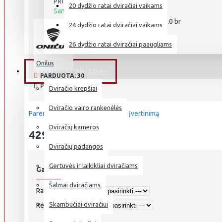
PRIEINAMUMAS:
20 dydžio ratai dviračiai vaikams
Sandėlyje
ONILUS MURANUS 2.0 br
PREKĖS KODAS:
24 dydžio ratai dviračiai vaikams
26 dydžio ratai dviračiai paaugliams
Onilus
DVIRAČIŲ PRIEDAI
PARDUOTA: 30
PERŽIŪRĖTA: 1090
Dviračio krepšiai
Dviračio vairo rankenėlės
Paremta 0 įvertinimais.
-
Parašyti įvertinimą
Dviračių kameros
429.00€
Dviračių padangos
Gertuvės ir laikikliai dviračiams
Galimi pasirinkimai
Šalmai dviračiams
Ratų dydis
Skambučiai dviračiui
Rėmo dydis