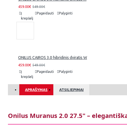
459.00€
549.00€
Į
Pageidauti
Palyginti
krepšelį
ONILUS CAIROS 3.0 hibridinis dviratis W
459.00€
549.00€
Į
Pageidauti
Palyginti
krepšelį
APRAŠYMAS
ATSILIEPIMAI
Onilus Muranus 2.0 27.5" – elegantišk