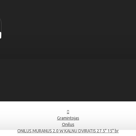
Gramintojas
Onilus
ONILUS MURANUS 2.0 W KALNŲ DVIRATIS 27.5" 15" br