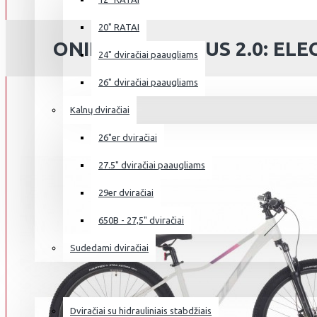
20" RATAI
ONILUS MURANUS 2.0: ELE
24" dviračiai paaugliams
26" dviračiai paaugliams
Kalnų dviračiai
26"er dviračiai
27.5" dviračiai paaugliams
29er dviračiai
650B - 27,5" dviračiai
Sudedami dviračiai
NAUDOTI DVIRAČIAI
Dviračiai su hidrauliniais stabdžiais