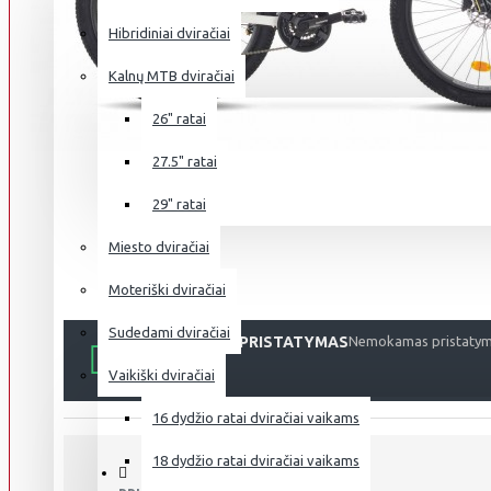
Hibridiniai dviračiai
Kalnų MTB dviračiai
26" ratai
27.5" ratai
29" ratai
Miesto dviračiai
Moteriški dviračiai
Sudedami dviračiai
NEMOKAMAS PRISTATYMAS
Nemokamas pristatyma
Vaikiški dviračiai
16 dydžio ratai dviračiai vaikams
18 dydžio ratai dviračiai vaikams