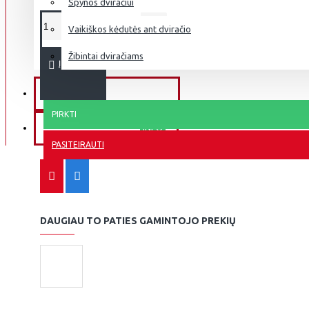
Spynos dviračiui
Vaikiškos kėdutės ant dviračio
Žibintai dviračiams
Į KREPŠELĮ
DVIRAČIŲ REMONTAS
PIRKTI
APIE DVIRAČIUS
INFO
PASITEIRAUTI
DAUGIAU TO PATIES GAMINTOJO PREKIŲ