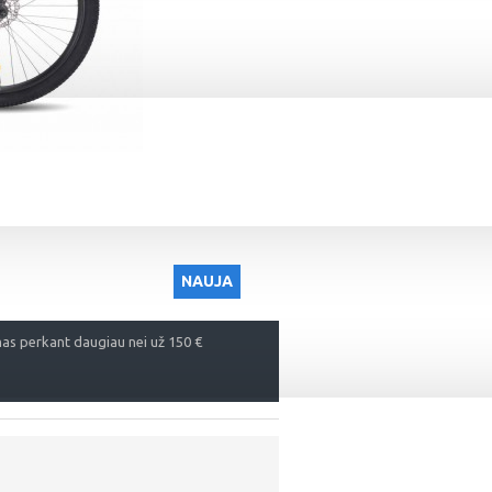
NAUJA
s perkant daugiau nei už 150 €