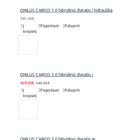
ONILUS CAIROS 1.0 hibridinis dviratis j hidraulika
395.00€
Į
Pageidauti
Palyginti
krepšelį
ONILUS CAIROS 3.0 hibridinis dviratis j
459.00€
540.00€
Į
Pageidauti
Palyginti
krepšelį
ONILUS CAIROS 3.0 hibridinis dviratis m